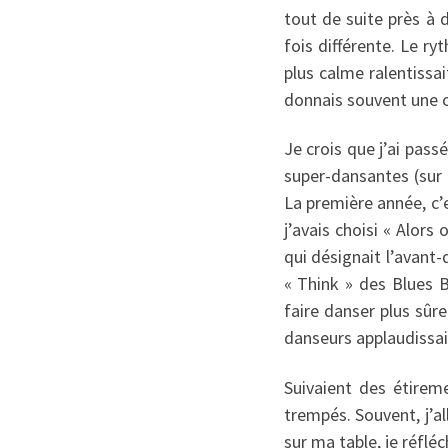
tout de suite près à 
fois différente. Le r
plus calme ralentissa
donnais souvent une ch
Je crois que j’ai pass
super-dansantes (sur 
La première année, c’
j’avais choisi « Alor
qui désignait l’avant-
« Think » des Blues B
faire danser plus sûr
danseurs applaudissaie
Suivaient des étireme
trempés. Souvent, j’al
sur ma table, je réflé