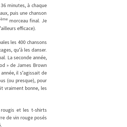
e 36 minutes, à chaque
eaux, puis une chanson
ème
3
morceau final. Je
illeurs efficace).
ipales les 400 chansons
ages, qu’à les danser.
bal. La seconde année,
 good » de James Brown
année, il s’agissait de
ous (ou presque), pour
it vraiment bonne, les
rougis et les t-shirts
erre de vin rouge posés
.