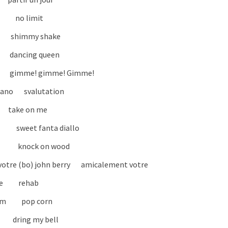
 no limit
himmy shake
cing queen
e! gimme! Gimme!
tano svalutation
e on me
 sweet fanta diallo
 knock on wood
otre (bo) john berry amicalement votre
se rehab
tem pop corn
ring my bell