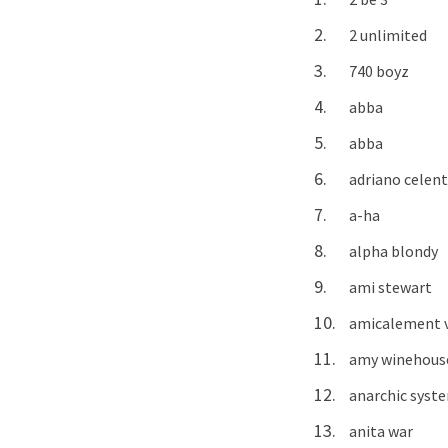
2 unlimited
740 boyz s
abba dan
abba gimm
adriano celen
a-ha tak
alpha blondy
ami stewart
amicalement v
amy winehou
anarchic sys
anita war d