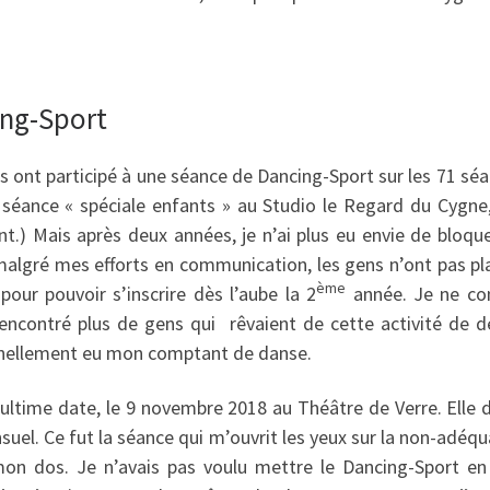
ing-Sport
ont participé à une séance de Dancing-Sport sur les 71 séanc
éance « spéciale enfants » au Studio le Regard du Cygne, 
nt.) Mais après deux années, je n’ai plus eu envie de bloq
, malgré mes efforts en communication, les gens n’ont pas pl
ème
ur pouvoir s’inscrire dès l’aube la 2
année. Je ne co
rencontré plus de gens qui rêvaient de cette activité de 
onnellement eu mon comptant de danse.
 ultime date, le 9 novembre 2018 au Théâtre de Verre. Elle d
el. Ce fut la séance qui m’ouvrit les yeux sur la non-adéqu
 mon dos. Je n’avais pas voulu mettre le Dancing-Sport e