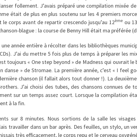
danser follement. J’avais préparé une compilation mixée d
ythme était de plus en plus soutenu sur les 4 premiers morc
ème
it le corps avant de repartir crescendo jusqu’au 12
ou 1
anson-blague : la course de Benny Hill était ma préférée (d’a
é une année entière à récolter dans les bibliothèques munic
CDs). J’ai du mettre 5 fois plus de temps à préparer les mix
est toujours « One step beyond » de Madness qui ouvrait le 
s on danse » de Stromae. La première année, c’est « I feel
dernière chanson (il fallait alors tout donner !). La deuxième 
rothers. J’ai choisi des tubes, des chansons connues de t
ement sur un temps assez court. Lorsque la compilation éta
nt à la fin.
nts sur 8 minutes. Nous sortions de la salle les visages 
lais travailler dans un bar après. Des feuilles, un stylo, un v
chissais très efficacement, le corps repu et le cerveau oxygéné